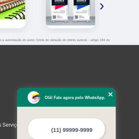
›
m a autorização do autor. Crime de violação de direito autoral – artigo 184 do
Olá! Fale agora pelo WhatsApp.
s Serviços