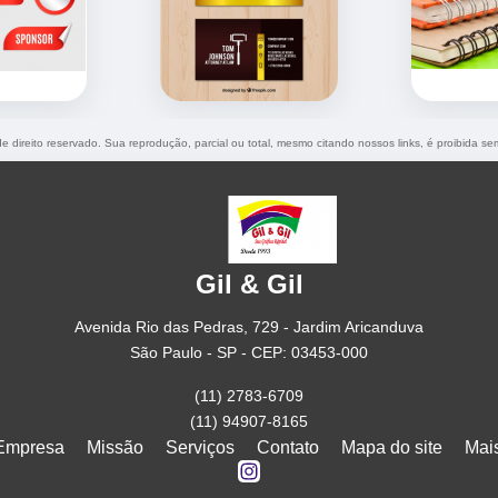
de direito reservado. Sua reprodução, parcial ou total, mesmo citando nossos links, é proibida se
Gil & Gil
Avenida Rio das Pedras, 729 - Jardim Aricanduva
São Paulo - SP - CEP: 03453-000
(11) 2783-6709
(11) 94907-8165
Empresa
Missão
Serviços
Contato
Mapa do site
Mai