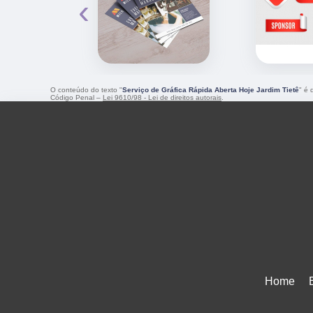
‹
O conteúdo do texto "
Serviço de Gráfica Rápida Aberta Hoje Jardim Tietê
" é 
Código Penal –
Lei 9610/98 - Lei de direitos autorais
.
Home