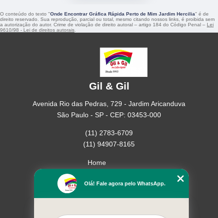
O conteúdo do texto "
Onde Encontrar Gráfica Rápida Perto de Mim Jardim Hercilia
" é de
direito reservado. Sua reprodução, parcial ou total, mesmo citando nossos links, é proibida sem
a autorização do autor. Crime de violação de direito autoral – artigo 184 do Código Penal –
Lei
9610/98 - Lei de direitos autorais
.
Gil & Gil
Avenida Rio das Pedras, 729 - Jardim Aricanduva
São Paulo - SP - CEP: 03453-000
(11) 2783-6709
(11) 94907-8165
Home
Empresa
Olá! Fale agora pelo WhatsApp.
Missão
Serviços
Contato