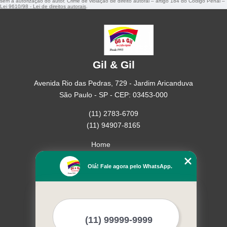
sem a autorização do autor. Crime de violação de direito autoral – artigo 184 do Código Penal –
Lei 9610/98 - Lei de direitos autorais
.
Gil & Gil
Avenida Rio das Pedras, 729 - Jardim Aricanduva
São Paulo - SP - CEP: 03453-000
(11) 2783-6709
(11) 94907-8165
Home
Empresa
Olá! Fale agora pelo WhatsApp.
Missão
Serviços
Contato
Mapa do site
Mais Serviços