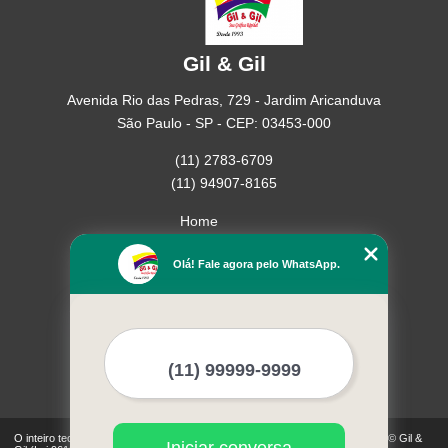
Gil & Gil
Avenida Rio das Pedras, 729 - Jardim Aricanduva
São Paulo - SP - CEP: 03453-000
(11) 2783-6709
(11) 94907-8165
Home
Empresa
Olá! Fale agora pelo WhatsApp.
Missão
Serviços
Contato
Mapa do site
Mais Serviços
O inteiro teor deste site está sujeito à proteção de direitos autorais. Copyright© Gil &