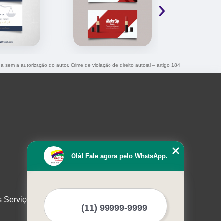
›
da sem a autorização do autor. Crime de violação de direito autoral – artigo 184
Olá! Fale agora pelo WhatsApp.
s Serviços