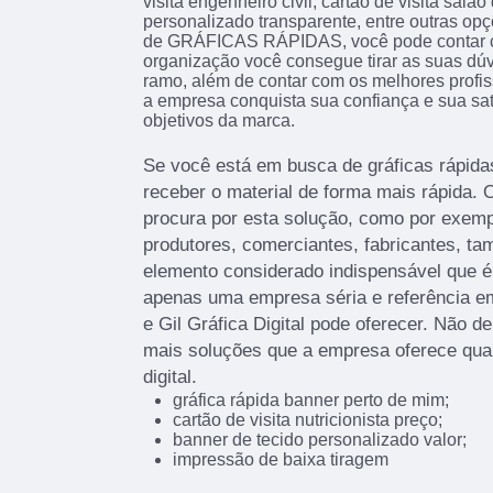
visita engenheiro civil, cartão de visita salã
personalizado transparente, entre outras op
de GRÁFICAS RÁPIDAS, você pode contar co
organização você consegue tirar as suas dúv
ramo, além de contar com os melhores profis
a empresa conquista sua confiança e sua sat
objetivos da marca.
Se você está em busca de gráficas rápidas
receber o material de forma mais rápida. O
procura por esta solução, como por exemp
produtores, comerciantes, fabricantes, t
elemento considerado indispensável que é
apenas uma empresa séria e referência e
e Gil Gráfica Digital pode oferecer. Não d
mais soluções que a empresa oferece qua
digital.
gráfica rápida banner perto de mim;
cartão de visita nutricionista preço;
banner de tecido personalizado valor;
impressão de baixa tiragem