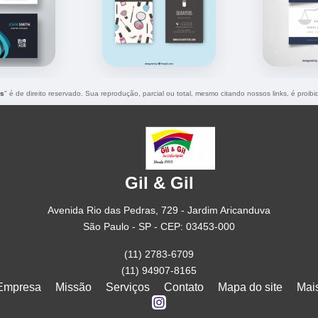
as
" é de direito reservado. Sua reprodução, parcial ou total, mesmo citando nossos links, é proibi
Gil & Gil
Avenida Rio das Pedras, 729 - Jardim Aricanduva
São Paulo - SP - CEP: 03453-000
(11) 2783-6709
(11) 94907-8165
Empresa
Missão
Serviços
Contato
Mapa do site
Mai