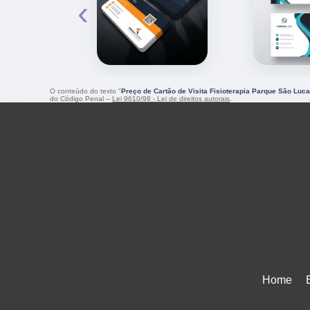
‹
O conteúdo do texto "
Preço de Cartão de Visita Fisioterapia Parque São Luc
do Código Penal –
Lei 9610/98 - Lei de direitos autorais
.
Home