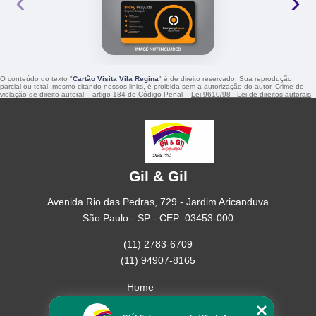
‹
›
O conteúdo do texto "
Cartão Visita Vila Regina
" é de direito reservado. Sua reprodução,
parcial ou total, mesmo citando nossos links, é proibida sem a autorização do autor. Crime de
violação de direito autoral – artigo 184 do Código Penal –
Lei 9610/98 - Lei de direitos autorais
.
Gil & Gil
Avenida Rio das Pedras, 729 - Jardim Aricanduva
São Paulo - SP - CEP: 03453-000
(11) 2783-6709
(11) 94907-8165
Home
Empresa