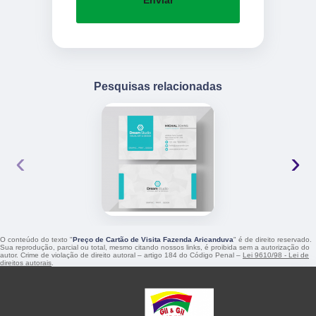
Enviar
Pesquisas relacionadas
‹
›
O conteúdo do texto "
Preço de Cartão de Visita Fazenda Aricanduva
" é de direito reservado.
Sua reprodução, parcial ou total, mesmo citando nossos links, é proibida sem a autorização do
autor. Crime de violação de direito autoral – artigo 184 do Código Penal –
Lei 9610/98 - Lei de
direitos autorais
.