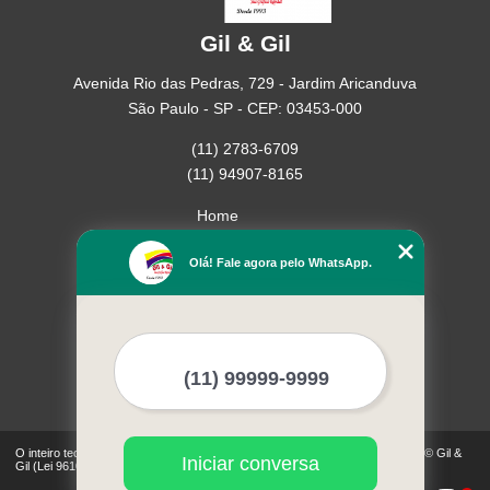
Gil & Gil
Avenida Rio das Pedras, 729 - Jardim Aricanduva
São Paulo - SP - CEP: 03453-000
(11) 2783-6709
(11) 94907-8165
Home
Empresa
Olá! Fale agora pelo WhatsApp.
Missão
Serviços
Contato
Mapa do site
Mais Serviços
O inteiro teor deste site está sujeito à proteção de direitos autorais. Copyright© Gil &
Iniciar conversa
Gil (Lei 9610 de 19/02/1998)