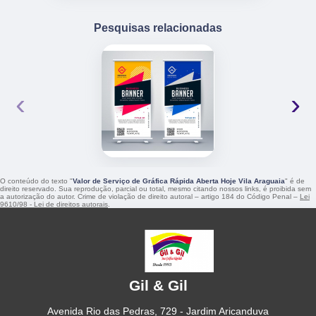
Pesquisas relacionadas
‹
›
O conteúdo do texto "
Valor de Serviço de Gráfica Rápida Aberta Hoje Vila Araguaia
" é de
direito reservado. Sua reprodução, parcial ou total, mesmo citando nossos links, é proibida sem
a autorização do autor. Crime de violação de direito autoral – artigo 184 do Código Penal –
Lei
9610/98 - Lei de direitos autorais
.
Gil & Gil
Avenida Rio das Pedras, 729 - Jardim Aricanduva