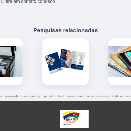
. Entre em contato conosco
Pesquisas relacionadas
reito reservado. Sua reprodução, parcial ou total, mesmo citando nossos links, é proibida sem a a