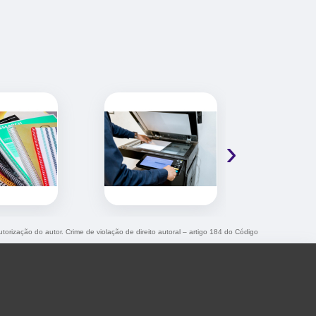
›
utorização do autor. Crime de violação de direito autoral – artigo 184 do Código