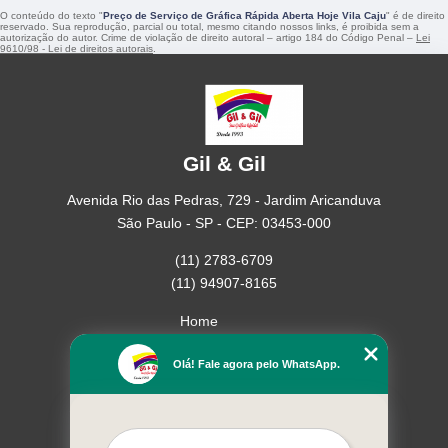
O conteúdo do texto "
Preço de Serviço de Gráfica Rápida Aberta Hoje Vila Caju
" é de direito
reservado. Sua reprodução, parcial ou total, mesmo citando nossos links, é proibida sem a
autorização do autor. Crime de violação de direito autoral – artigo 184 do Código Penal –
Lei
9610/98 - Lei de direitos autorais
.
Gil & Gil
Avenida Rio das Pedras, 729 - Jardim Aricanduva
São Paulo - SP - CEP: 03453-000
(11) 2783-6709
(11) 94907-8165
Home
Empresa
Olá! Fale agora pelo WhatsApp.
Missão
Serviços
Contato
Mapa do site