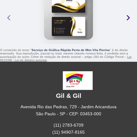
‹
›
O conteúdo do texto "
Serviço de Gráfica Rápida Perto de Mim Vila Pierina
" é de direito
reservado. Sua reprodução, parcial ou total, mesmo citando nossos links, é proibida sem a
autorização do autor. Crime de violação de direito autoral – artigo 184 do Código Penal –
Lei
9610/98 - Lei de direitos autorais
.
Gil & Gil
Avenida Rio das Pedras, 729 - Jardim Aricanduva
São Paulo - SP - CEP: 03453-000
(11) 2783-6709
(11) 94907-8165