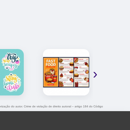
›
rização do autor. Crime de violação de direito autoral – artigo 184 do Código