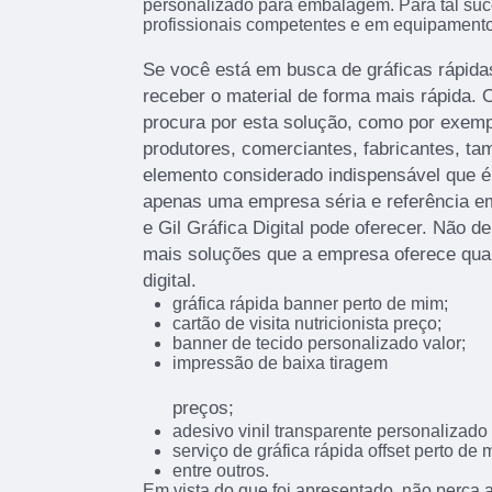
personalizado para embalagem. Para tal suc
profissionais competentes e em equipamento
Se você está em busca de gráficas rápidas
receber o material de forma mais rápida. O
procura por esta solução, como por exemp
produtores, comerciantes, fabricantes, t
elemento considerado indispensável que é
apenas uma empresa séria e referência e
e Gil Gráfica Digital pode oferecer. Não d
mais soluções que a empresa oferece qua
digital.
gráfica rápida banner perto de mim;
cartão de visita nutricionista preço;
banner de tecido personalizado valor;
impressão de baixa tiragem
preços;
adesivo vinil transparente personalizado 
serviço de gráfica rápida offset perto de 
entre outros.
Em vista do que foi apresentado, não perca