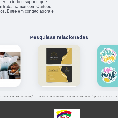
 tenha todo o suporte que
bém trabalhamos com Cartões
dos. Entre em contato agora e
.
Pesquisas relacionadas
ito reservado. Sua reprodução, parcial ou total, mesmo citando nossos links, é proibida sem a auto