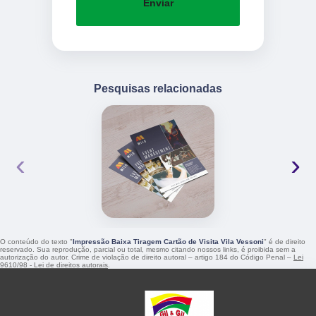
Enviar
Pesquisas relacionadas
‹
›
O conteúdo do texto "
Impressão Baixa Tiragem Cartão de Visita Vila Vessoni
" é de direito
reservado. Sua reprodução, parcial ou total, mesmo citando nossos links, é proibida sem a
autorização do autor. Crime de violação de direito autoral – artigo 184 do Código Penal –
Lei
9610/98 - Lei de direitos autorais
.