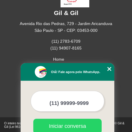
Gil & Gil
Avenida Rio das Pedras, 729 - Jardim Aricanduva
São Paulo - SP - CEP: 03453-000
(11) 2783-6709
(11) 94907-8165
Home
Empresa
Olá! Fale agora pelo WhatsApp.
Missão
Serviços
Contato
Mapa do site
Mais Serviços
O inteiro teor deste site está sujeito à proteção de direitos autorais. Copyright© Gil &
Iniciar conversa
Gil (Lei 9610 de 19/02/1998)