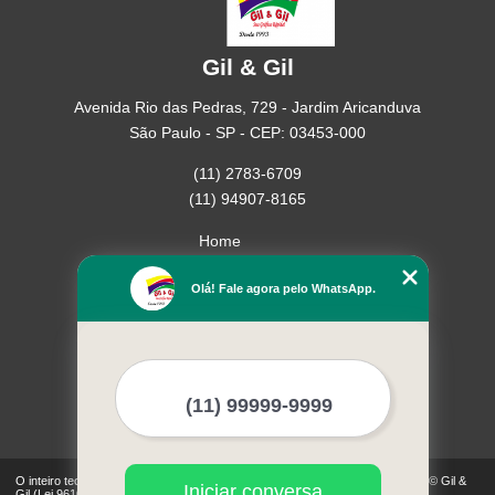
Gil & Gil
Avenida Rio das Pedras, 729 - Jardim Aricanduva
São Paulo - SP - CEP: 03453-000
(11) 2783-6709
(11) 94907-8165
Home
Empresa
Olá! Fale agora pelo WhatsApp.
Missão
Serviços
Contato
Mapa do site
Mais Serviços
O inteiro teor deste site está sujeito à proteção de direitos autorais. Copyright© Gil &
Iniciar conversa
Gil (Lei 9610 de 19/02/1998)