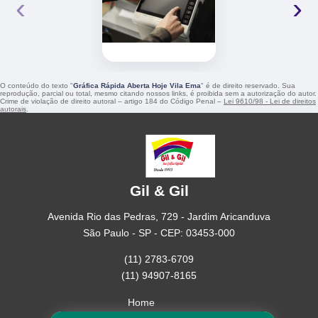
‹
›
O conteúdo do texto "
Gráfica Rápida Aberta Hoje Vila Ema
" é de direito reservado. Sua
reprodução, parcial ou total, mesmo citando nossos links, é proibida sem a autorização do autor.
Crime de violação de direito autoral – artigo 184 do Código Penal –
Lei 9610/98 - Lei de direitos
autorais
.
Gil & Gil
Avenida Rio das Pedras, 729 - Jardim Aricanduva
São Paulo - SP - CEP: 03453-000
(11) 2783-6709
(11) 94907-8165
Home