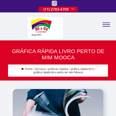
(11) 2783-6709
GRÁFICA RÁPIDA LIVRO PERTO DE
MIM MOOCA
Home
Serviços
gráficas rápidas
gráfica rápida livro
gráfica rápida livro perto de mim Mooca