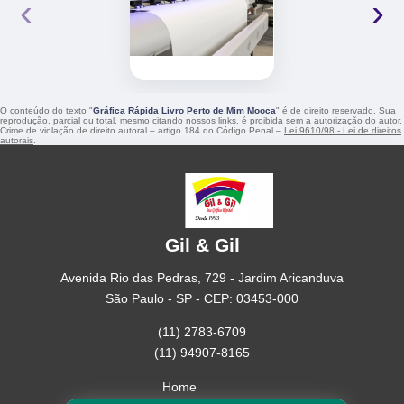
‹
›
O conteúdo do texto "
Gráfica Rápida Livro Perto de Mim Mooca
" é de direito reservado. Sua
reprodução, parcial ou total, mesmo citando nossos links, é proibida sem a autorização do autor.
Crime de violação de direito autoral – artigo 184 do Código Penal –
Lei 9610/98 - Lei de direitos
autorais
.
Gil & Gil
Avenida Rio das Pedras, 729 - Jardim Aricanduva
São Paulo - SP - CEP: 03453-000
(11) 2783-6709
(11) 94907-8165
Home