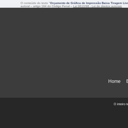
O conteúdo do texto "
Orçamento de Gráfica de Impressão Baixa Tiragem Liv
autoral – artigo 184 do Código Penal –
Lei 9610/98 - Lei de direitos autorais
.
Home
O inteiro 