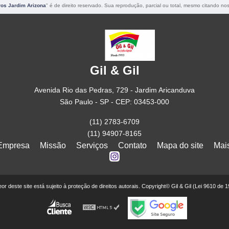
ros Jardim Arizona
" é de direito reservado. Sua reprodução, parcial ou total, mesmo citando nos
Gil & Gil
Avenida Rio das Pedras, 729 - Jardim Aricanduva
São Paulo - SP - CEP: 03453-000
(11) 2783-6709
(11) 94907-8165
Empresa
Missão
Serviços
Contato
Mapa do site
Mai
teor deste site está sujeito à proteção de direitos autorais. Copyright© Gil & Gil (Lei 9610 de 