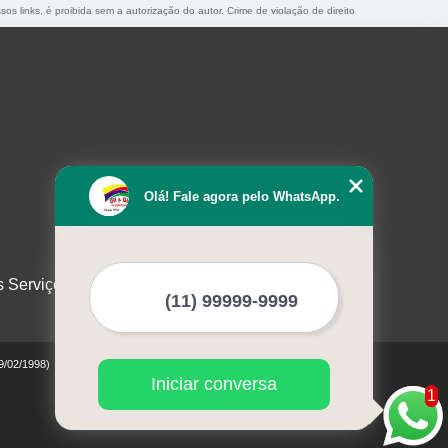
sos links, é proibida sem a autorização do autor. Crime de violação de direito
Olá! Fale agora pelo WhatsApp.
s Serviços
19/02/1998)
Iniciar conversa
1