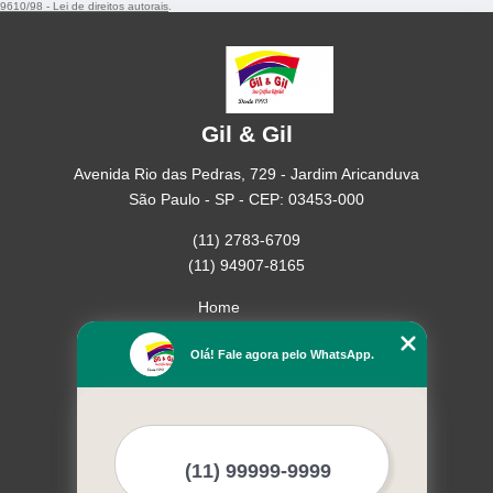
9610/98 - Lei de direitos autorais
.
Gil & Gil
Avenida Rio das Pedras, 729 - Jardim Aricanduva
São Paulo - SP - CEP: 03453-000
(11) 2783-6709
(11) 94907-8165
Home
Empresa
Olá! Fale agora pelo WhatsApp.
Missão
Serviços
Contato
Mapa do site
Mais Serviços