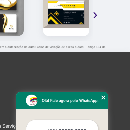
›
sem a autorização do autor. Crime de violação de direito autoral – artigo 184 do
Olá! Fale agora pelo WhatsApp.
s Serviços