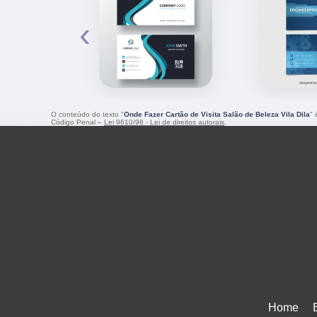
‹
O conteúdo do texto "
Onde Fazer Cartão de Visita Salão de Beleza Vila Dila
" 
Código Penal –
Lei 9610/98 - Lei de direitos autorais
.
Home