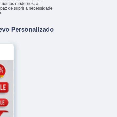
amentos modernos, e
apaz de suprir a necessidade
a.
levo Personalizado