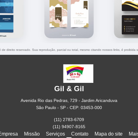
é de direito reservado. Sua reprodução, parcial ou total, mesmo citando nossos links, é proibida 
Gil & Gil
Avenida Rio das Pedras, 729 - Jardim Aricanduva
São Paulo - SP - CEP: 03453-000
(11) 2783-6709
(11) 94907-8165
Empresa
Missão
Serviços
Contato
Mapa do site
Mai