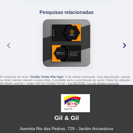
Pesquisas relacionadas
‹
›
O conteúdo do texto "
Cartão Visita Vila Caju
" é de direito reservado. Sua reprodução, parcial
ou total, mesmo citando nossos links, é proibida sem a autorização do autor. Crime de violação
de direito autoral – artigo 184 do Código Penal –
Lei 9610/98 - Lei de direitos autorais
.
Gil & Gil
Avenida Rio das Pedras, 729 - Jardim Aricanduva