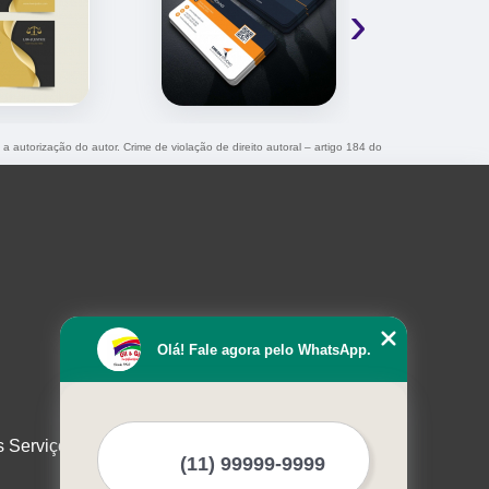
›
 a autorização do autor. Crime de violação de direito autoral – artigo 184 do
Olá! Fale agora pelo WhatsApp.
s Serviços