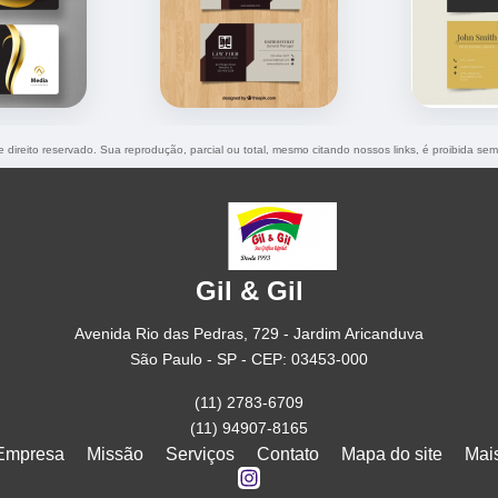
e direito reservado. Sua reprodução, parcial ou total, mesmo citando nossos links, é proibida sem
Gil & Gil
Avenida Rio das Pedras, 729 - Jardim Aricanduva
São Paulo - SP - CEP: 03453-000
(11) 2783-6709
(11) 94907-8165
Empresa
Missão
Serviços
Contato
Mapa do site
Mai