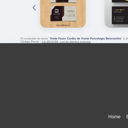
‹
O conteúdo do texto "
Onde Fazer Cartão de Visita Psicologia Belenzinho
" é d
Código Penal –
Lei 9610/98 - Lei de direitos autorais
.
Home