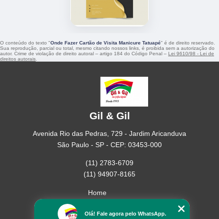
O conteúdo do texto "
Onde Fazer Cartão de Visita Manicure Tatuapé
" é de direito reservado.
Sua reprodução, parcial ou total, mesmo citando nossos links, é proibida sem a autorização do
autor. Crime de violação de direito autoral – artigo 184 do Código Penal –
Lei 9610/98 - Lei de
direitos autorais
.
Gil & Gil
Avenida Rio das Pedras, 729 - Jardim Aricanduva
São Paulo - SP - CEP: 03453-000
(11) 2783-6709
(11) 94907-8165
Home
Empresa
Olá! Fale agora pelo WhatsApp.
Missão