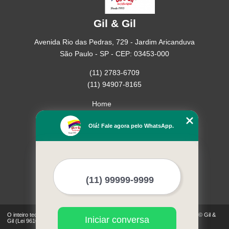
Gil & Gil
Avenida Rio das Pedras, 729 - Jardim Aricanduva
São Paulo - SP - CEP: 03453-000
(11) 2783-6709
(11) 94907-8165
Home
Empresa
Olá! Fale agora pelo WhatsApp.
Missão
Serviços
Contato
Mapa do site
Mais Serviços
O inteiro teor deste site está sujeito à proteção de direitos autorais. Copyright© Gil &
Iniciar conversa
Gil (Lei 9610 de 19/02/1998)