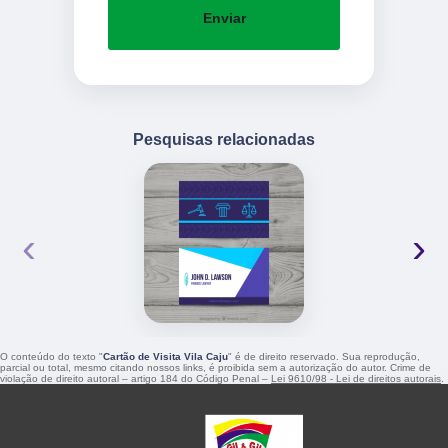
Enviar
Pesquisas relacionadas
‹
›
O conteúdo do texto "
Cartão de Visita Vila Caju
" é de direito reservado. Sua reprodução,
parcial ou total, mesmo citando nossos links, é proibida sem a autorização do autor. Crime de
violação de direito autoral – artigo 184 do Código Penal –
Lei 9610/98 - Lei de direitos autorais
.