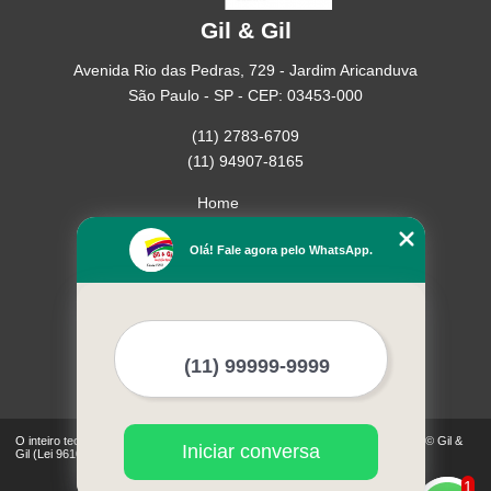
Gil & Gil
Avenida Rio das Pedras, 729 - Jardim Aricanduva
São Paulo - SP - CEP: 03453-000
(11) 2783-6709
(11) 94907-8165
Home
Empresa
Olá! Fale agora pelo WhatsApp.
Missão
Serviços
Contato
Mapa do site
Mais Serviços
O inteiro teor deste site está sujeito à proteção de direitos autorais. Copyright© Gil &
Iniciar conversa
Gil (Lei 9610 de 19/02/1998)
1