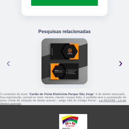
Pesquisas relacionadas
‹
›
O conteúdo do texto "
Cartão de Visita Eletricista Parque São Jorge
" é de direito reservado.
Sua reprodução, parcial ou total, mesmo citando nossos links, é proibida sem a autorização do
autor. Crime de violação de direito autoral – artigo 184 do Código Penal –
Lei 9610/98 - Lei de
direitos autorais
.