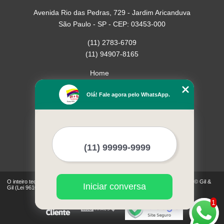
Avenida Rio das Pedras, 729 - Jardim Aricanduva
São Paulo - SP - CEP: 03453-000
(11) 2783-6709
(11) 94907-8165
Home
Empresa
Olá! Fale agora pelo WhatsApp.
Missão
Serviços
Contato
Mapa do site
Mais Serviços
O inteiro teor deste site está sujeito à proteção de direitos autorais. Copyright© Gil &
Iniciar conversa
Gil (Lei 9610 de 19/02/1998)
1