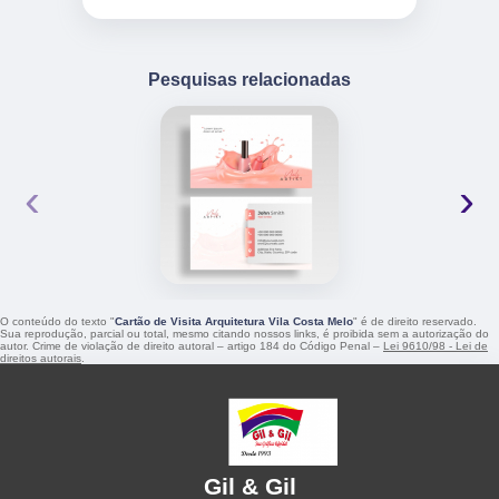
Pesquisas relacionadas
‹
›
O conteúdo do texto "
Cartão de Visita Arquitetura Vila Costa Melo
" é de direito reservado.
Sua reprodução, parcial ou total, mesmo citando nossos links, é proibida sem a autorização do
autor. Crime de violação de direito autoral – artigo 184 do Código Penal –
Lei 9610/98 - Lei de
direitos autorais
.
Gil & Gil