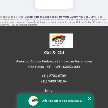
O conteúdo do texto "
Banner Personalizado com Foto Valor Jardim Nove de Julho
" é de
direito reservado. Sua reprodução, parcial ou total, mesmo citando nossos links, é proibida sem
a autorização do autor. Crime de violação de direito autoral – artigo 184 do Código Penal –
Lei
9610/98 - Lei de direitos autorais
.
Gil & Gil
Avenida Rio das Pedras, 729 - Jardim Aricanduva
São Paulo - SP - CEP: 03453-000
(11) 2783-6709
(11) 94907-8165
Home
Empresa
Olá! Fale agora pelo WhatsApp.
Missão
Serviços